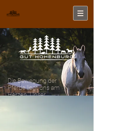
Die Bewegung der
Pferde liegt uns am
Herzen. Unser
Pferdestall in
Lenggries kann das an
24 Stunden und 365
Tagen im Jahr durch
das Aktivstallkonzept