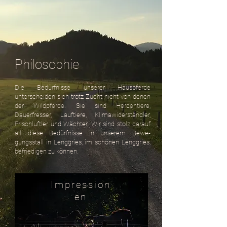
bieten.
Philosophie
Die Bedürfnisse unserer Hauspferde
unterscheiden sich trotz Zucht nicht von denen
der Wildpferde. Sie sind Herdentiere,
Dauerfresser, Lauftiere, Klimawiderständler,
Frischluftler und Wächter. Wir sind stolz darauf
all diese Bedürfnisse in unserem Bewe-
gungsstall in Lenggries, im schönen Lenggries,
befriedigen zu können.
Impression
en